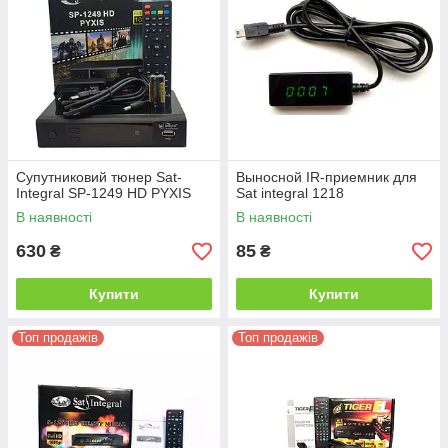
Супутниковий тюнер Sat-
Выносной IR-приемник для
Integral SP-1249 HD PYXIS
Sat integral 1218
В наявності
В наявності
630
85
₴
₴
Купити
Купити
Топ продажів
Топ продажів