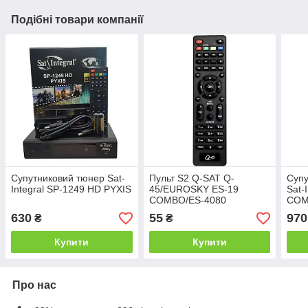
Подібні товари компанії
Супутниковий тюнер Sat-
Пульт S2 Q-SAT Q-
Супу
Integral SP-1249 HD PYXIS
45/EUROSKY ES-19
Sat-
COMBO/ES-4080
CO
HD/ORTON AX303
630
55
970
₴
₴
HD/AX304HD
Купити
Купити
Про нас