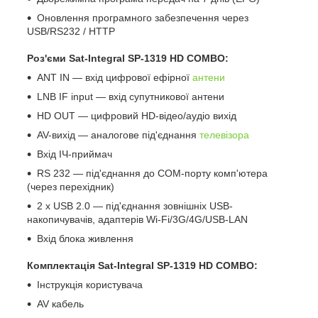
Оновлення програмного забезпечення через
USB/RS232 / HTTP
Роз'єми Sat-Integral SP-1319 HD COMBO:
ANT IN — вхід цифрової ефірної
антени
LNB IF input — вхід супутникової антени
HD OUT — цифровий HD-відео/аудіо вихід
AV-вихід — аналогове під'єднання
телевізора
Вхід ІЧ-приймач
RS 232 — під'єднання до COM-порту комп'ютера
(через перехідник)
2 х USB 2.0 — під'єднання зовнішніх USB-
накопичувачів, адаптерів Wi-Fi/3G/4G/USB-LAN
Вхід блока живлення
Комплектація Sat-Integral SP-1319 HD COMBO:
Інструкція користувача
AV кабель