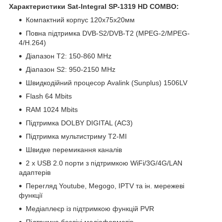
Характеристики Sat-Integral SP-1319 HD COMBO:
Компактний корпус 120x75x20мм
Повна підтримка DVB-S2/DVB-T2 (MPEG-2/MPEG-
4/H.264)
Діапазон T2: 150-860 MHz
Діапазон S2: 950-2150 MHz
Швидкодійний процесор Avalink (Sunplus) 1506LV
Flash 64 Mbits
RAM 1024 Mbits
Підтримка DOLBY DIGITAL (AC3)
Підтримка мультистриму T2-MI
Швидке перемикання каналів
2 х USB 2.0 порти з підтримкою WiFi/3G/4G/LAN
адаптерів
Перегляд Youtube, Megogo, IPTV та ін. мережеві
функції
Медіаплеєр із підтримкою функцій PVR
Підтримка безлічі медіаформатів