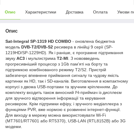
Опис
Характеристики
Доставка
Оплата
Умови п
Опис
Sat-Integral SP-1319 HD COMBO
- оновлена бюджетна
модель
DVB-T2/DVB-S2
ресивера в лінійці 9 серії (SP-
1219HD/SP-1229HD). Як і раніше, є програмне підтримання
звуку
AC3
і мультистрима
T2-MI
. З нововведень
прогресивніший процесор з 1Gb пам'яті на борту та
підтримкою комбінованого режиму T2/S2. Пристрій
забезпечує впевнене приймання сигналу та чудову якість
картинки як HD, так і SD-каналів. Виготовлення в компактному
корпусі з двома USB-портами та зручним кріпленням. До
комплекту входить також виносний ІЧ-приймач із дисплеєм
для зручного відтворення інформації та керування
ресивером. Крім підтримки ефіру, і зручного медіаплеєра з
функціями PVR, вже нормою є розвинені інтернет-функції.
Для виходу в мережу можна використовувати Wi-Fi
(MT7601/RT7601 або RT5370), USB-LAN (RTL8152B) або 3G
модеми.