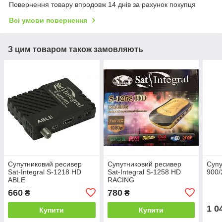
Повернення товару впродовж 14 днів за рахунок покупця
Всі умови повернення
З цим товаром також замовляють
Супутниковий ресивер
Супутниковий ресивер
Супу
Sat-Integral S-1218 HD
Sat-Integral S-1258 HD
900/
ABLE
RACING
660
780
₴
₴
1 0
Купити
Купити