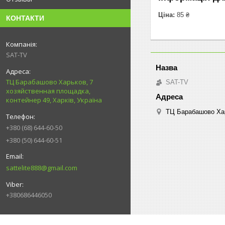
Ціна:
85 ₴
КОНТАКТИ
SAT-TV
ТЦ Барабашово Харьков, 7
SAT-TV
хозяйственная площадка,
контейнер 49, Харків, Україна
ТЦ Барабашово Харь
+380 (68) 644-60-50
+380 (50) 644-60-51
sattelite888@gmail.com
+380686446050