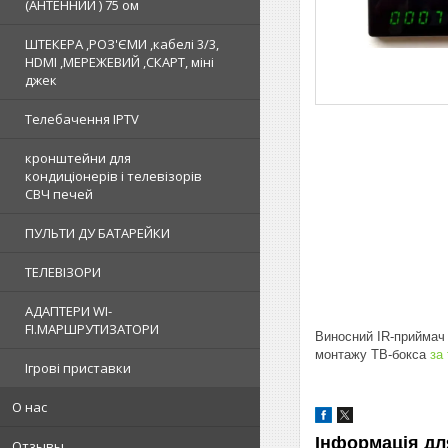
(АНТЕННИЙ ) 75 ом
ШТЕКЕРА ,РОЗ'ЄМИ ,кабелі 3/3,
HDMI ,МЕРЕЖЕВИЙ ,СКАРТ, міні
джек
Телебачення IPTV
кронштейни для
кондиціонерів і телевізорів
СВЧ печей
ПУЛЬТИ ДУ БАТАРЕЙКИ
ТЕЛЕВІЗОРИ
АДАПТЕРИ WI-
FI.МАРШРУТИЗАТОРИ
Виносний IR-приймач
монтажу ТВ-бокса
за
Ігрові приставки
О нас
Інформація дл
Отзывы