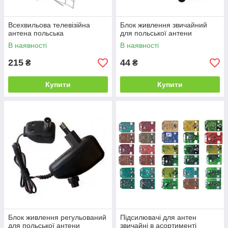
Всехвильова телевізійна
Блок живлення звичайний
антена польська
для польської антени
В наявності
В наявності
215
44
₴
₴
Купити
Купити
Блок живлення регульований
Підсилювачі для антен
для польської антени
звичайні в асортименті