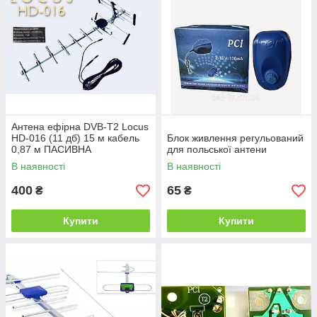
Антена ефірна DVB-T2 Locus
HD-016 (11 дб) 15 м кабель
Блок живлення регульований
0,87 м ПАСИВНА
для польської антени
В наявності
В наявності
400
65
₴
₴
Купити
Купити