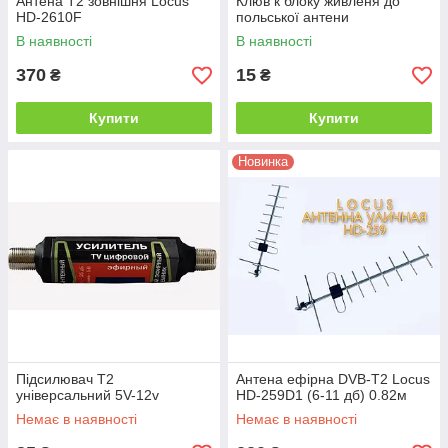
Антена Т2 зовнішня Locus
Клюв к блоку живленя до
HD-2610F
польської антени
В наявності
В наявності
370
15
₴
₴
Купити
Купити
Новинка
Підсилювач Т2
Антена ефірна DVB-T2 Locus
універсальний 5V-12v
HD-259D1 (6-11 дб) 0.82м
Немає в наявності
Немає в наявності