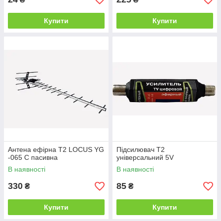
Купити
Купити
Антена ефірна Т2 LOCUS YG
Підсилювач Т2
-065 C пасивна
універсальний 5V
В наявності
В наявності
330
85
₴
₴
Купити
Купити