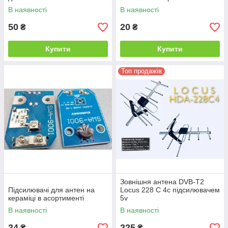
В наявності
В наявності
50
20
₴
₴
Купити
Купити
Топ продажів
Зовнішня антена DVB-T2
Підсилювачі для антен на
Locus 228 C 4с підсилювачем
кераміці в асортименті
5v
В наявності
В наявності
24
225
₴
₴