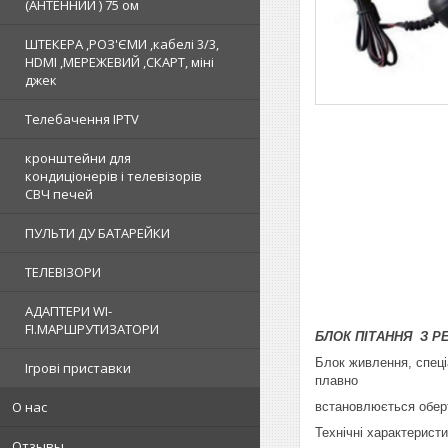
(АНТЕННИЙ ) 75 ом
ШТЕКЕРА ,РОЗ'ЄМИ ,кабелі 3/3,
HDMI ,МЕРЕЖЕВИЙ ,СКАРТ, міні
джек
Телебачення IPTV
кронштейни для
кондиціонерів і телевізорів
СВЧ печей
ПУЛЬТИ ДУ БАТАРЕЙКИ
ТЕЛЕВІЗОРИ
АДАПТЕРИ WI-
FI.МАРШРУТИЗАТОРИ
БЛОК ПІТАННЯ З 
Блок живлення, спеці
Ігрові приставки
плавно
О нас
встановлюється обер
Технічні характеристи
Отзывы