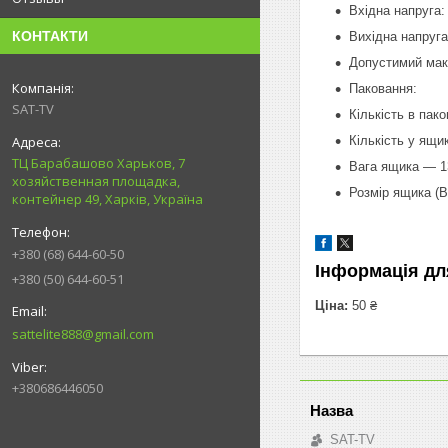
Вхідна напруга:
КОНТАКТИ
Вихідна напруга
Допустимий мак
Паковання:
SAT-TV
Кількість в пак
Кількість у ящи
ТЦ Барабашово Харьков, 7
Вага ящика — 13
хозяйственная площадка,
Розмір ящика (
контейнер 49, Харків, Україна
+380 (68) 644-60-50
Інформація дл
+380 (50) 644-60-51
Ціна:
50 ₴
sattelite888@gmail.com
+380686446050
SAT-TV