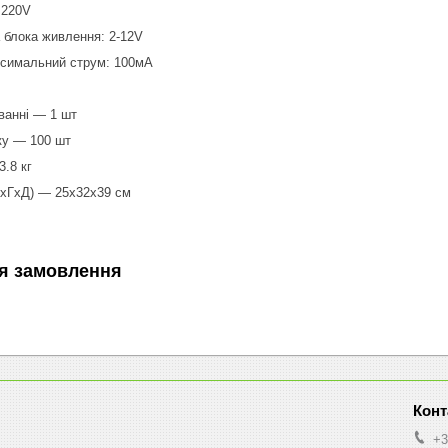
 220V
 блока живлення: 2-12V
симальний струм: 100мА
ованні — 1 шт
ку — 100 шт
.8 кг
ВxГxД) — 25x32x39 см
я замовлення
+3