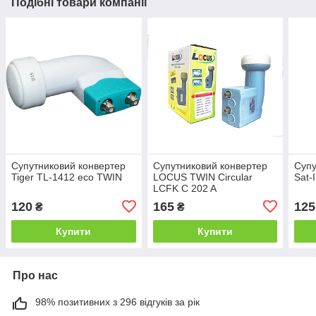
Подібні товари компанії
Супутниковий конвертер
Супутниковий конвертер
Супу
Tiger TL-1412 eco TWIN
LOCUS TWIN Circular
Sat-
LCFK C 202 A
120
165
125
₴
₴
Купити
Купити
Про нас
98% позитивних з 296 відгуків за рік