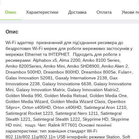
Опис
Характеристики
Доставка
Оплата
Умови п
Опис
Wi-Fi адаптер призначений для під'єднання ресивера до
бездротових Wi-Fi мереж для роботи мережевих застосунків у
мережах Ethernet та ІНТЕРНЕТ. Підходить для роботи з
ресиверами: Alphabox x5, Alma 2200, Amiko 8100 Series,
Amiko 8200Series, Amiko Mini, Amiko SHD8900, Amiko Alien 2,
Dreambox 500HD, Dreambox 800HD, Dreambox 800Se, Fulan+,
Galax Innovation S2081, Gaxaly Internationve 2138, Gax
Innovatione 2238, Galaxy Innovatione 6638, Galaxy Innovatione
Mini, Galaxy Innovation Matrix, Galaxy Innovation Matrix2,
Golden Media 990, Golden Media Reload, Golden Media One,
Golden Media Wizard, Golden Media Wizard Class, Openbox
S4pro+, Orton x405HD, Orton x406HD, Satintegral Aron 1210,
Satintegral Rocket 1223, Satintegral Nero 1211, Satintegral
Stealth 1221, Satintegral Stealth 1222, Skyprime HD, Skyprime
HD mini, тощо. Чип: Ralink RT7601 Основні технічні
характеристики: тип зовнішня стандарт Wi-Fi
802.11b/802.11g/802.11n USB інтерфейс режими Station, Soft