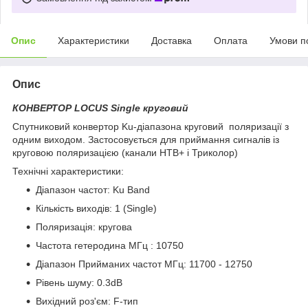
Опис
Характеристики
Доставка
Оплата
Умови п
Опис
КОНВЕРТОР LOCUS Single круговий
Cпутниковий конвертор Ku-діапазона круговий поляризації з
одним виходом. Застосовується для приймання сигналів із
круговою поляризацією (канали НТВ+ і Триколор)
Технічні характеристики:
Діапазон частот: Ku Band
Кількість виходів: 1 (Single)
Поляризація: кругова
Частота гетеродина МГц : 10750
Діапазон Прийманих частот МГц: 11700 - 12750
Рівень шуму: 0.3dB
Вихідний роз'єм: F-тип