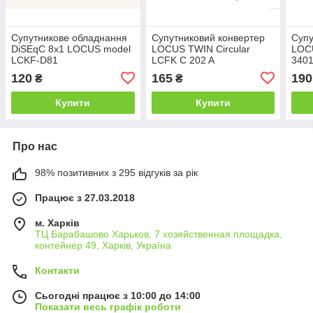
Супутникове обладнання
Супутниковий конвертер
Супу
DiSEqC 8х1 LOCUS model
LOCUS TWIN Circular
LOC
LCKF-D81
LCFK C 202 A
3401
120
165
190
₴
₴
Купити
Купити
Про нас
98% позитивних з 295 відгуків за рік
Працює з 27.03.2018
м. Харків
ТЦ Барабашово Харьков, 7 хозяйственная площадка,
контейнер 49, Харків, Україна
Контакти
Сьогодні працює з 10:00 до 14:00
Показати весь графік роботи