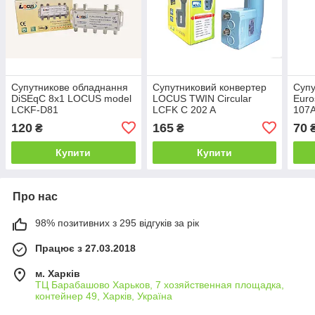
Супутникове обладнання
Супутниковий конвертер
Супу
DiSEqC 8х1 LOCUS model
LOCUS TWIN Circular
Euro
LCKF-D81
LCFK C 202 A
107
120
165
70
₴
₴
Купити
Купити
Про нас
98% позитивних з 295 відгуків за рік
Працює з 27.03.2018
м. Харків
ТЦ Барабашово Харьков, 7 хозяйственная площадка,
контейнер 49, Харків, Україна