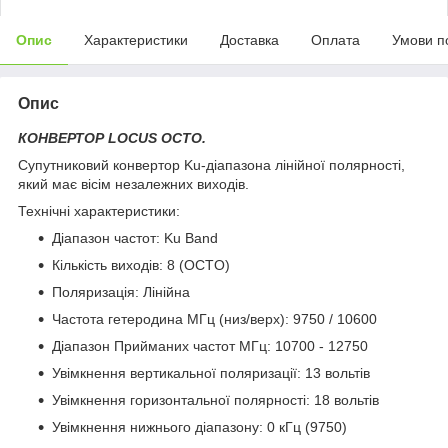
Опис
Характеристики
Доставка
Оплата
Умови п
Опис
КОНВЕРТОР LOCUS OCTO.
Супутниковий конвертор Ku-діапазона лінійної полярності,
який має вісім незалежних виходів.
Технічні характеристики:
Діапазон частот: Ku Band
Кількість виходів: 8 (OCTO)
Поляризація: Лінійна
Частота гетеродина МГц (низ/верх): 9750 / 10600
Діапазон Прийманих частот МГц: 10700 - 12750
Увімкнення вертикальної поляризації: 13 вольтів
Увімкнення горизонтальної полярності: 18 вольтів
Увімкнення нижнього діапазону: 0 кГц (9750)