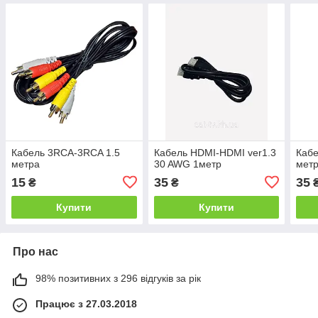
Кабель 3RCA-3RCA 1.5
Кабель HDMI-HDMI ver1.3
Кабе
метра
30 AWG 1метр
мет
15
35
35
₴
₴
Купити
Купити
Про нас
98% позитивних з 296 відгуків за рік
Працює з 27.03.2018