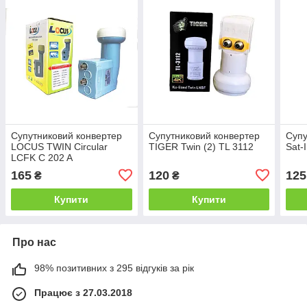
Супутниковий конвертер
Супутниковий конвертер
Супу
LOCUS TWIN Circular
TIGER Twin (2) TL 3112
Sat-
LCFK C 202 A
165
120
125
₴
₴
Купити
Купити
Про нас
98% позитивних з 295 відгуків за рік
Працює з 27.03.2018