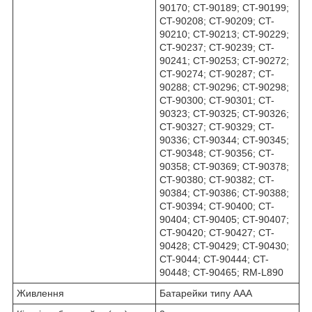
90170; CT-90189; CT-90199;
CT-90208; CT-90209; CT-
90210; CT-90213; CT-90229;
CT-90237; CT-90239; CT-
90241; CT-90253; CT-90272;
CT-90274; CT-90287; CT-
90288; CT-90296; CT-90298;
CT-90300; CT-90301; CT-
90323; CT-90325; CT-90326;
CT-90327; CT-90329; CT-
90336; CT-90344; CT-90345;
CT-90348; CT-90356; CT-
90358; CT-90369; CT-90378;
CT-90380; CT-90382; CT-
90384; CT-90386; CT-90388;
CT-90394; CT-90400; CT-
90404; CT-90405; CT-90407;
CT-90420; CT-90427; CT-
90428; CT-90429; CT-90430;
CT-9044; CT-90444; CT-
90448; CT-90465; RM-L890
Живлення
Батарейки типу AAA