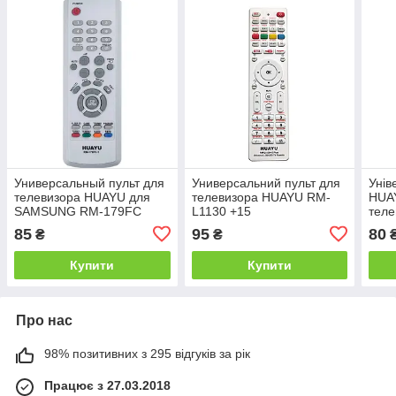
Универсальный пульт для
Универсальний пульт для
Унів
телевизора HUAYU для
телевизора HUAYU RM-
HUA
SAMSUNG RM-179FC
L1130 +15
теле
85
95
80
₴
₴
Купити
Купити
Про нас
98% позитивних з 295 відгуків за рік
Працює з 27.03.2018