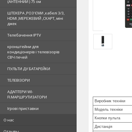
(АНТЕННИЙ ) 75 ом
ШТЕКЕРА ,РОЗ'ЄМИ ,кабелі 3/3,
HDMI ,МЕРЕЖЕВИЙ ,СКАРТ, міні
джек
Телебачення IPTV
кронштейни для
кондиціонерів і телевізорів
СВЧ печей
ПУЛЬТИ ДУ БАТАРЕЙКИ
ТЕЛЕВІЗОРИ
АДАПТЕРИ WI-
FI.МАРШРУТИЗАТОРИ
Виробник техніки
Ігрові приставки
Модель техніки
Кнопки пульта
О нас
Дистанція
Отзывы