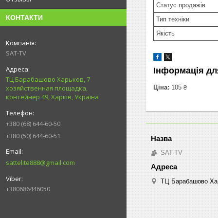
Статус продажів
КОНТАКТИ
Тип техніки
Якість
SAT-TV
Інформація дл
ТЦ Барабашово Харьков, 7
Ціна:
105 ₴
хозяйственная площадка,
контейнер 49, Харків, Україна
+380 (68) 644-60-50
+380 (50) 644-60-51
SAT-TV
sattelite888@gmail.com
ТЦ Барабашово Харь
+380686446050