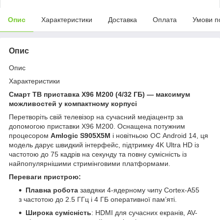
Опис
Характеристики
Доставка
Оплата
Умови п
Опис
Опис
Характеристики
Смарт ТВ приставка X96 M200 (4/32 ГБ) — максимум
можливостей у компактному корпусі
Перетворіть свій телевізор на сучасний медіацентр за
допомогою приставки X96 M200. Оснащена потужним
процесором
Amlogic S905X5M
і новітньою ОС Android 14, ця
модель дарує швидкий інтерфейс, підтримку 4K Ultra HD із
частотою до 75 кадрів на секунду та повну сумісність із
найпопулярнішими стримінговими платформами.
Переваги пристрою:
Плавна робота
завдяки 4-ядерному чипу Cortex-A55
з частотою до 2.5 ГГц і 4 ГБ оперативної пам’яті.
Широка сумісність
: HDMI для сучасних екранів, AV-