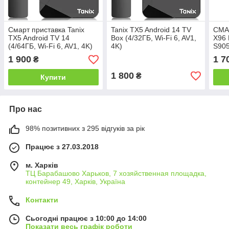
Смарт приставка Tanix
Tanix TX5 Android 14 TV
СМА
TX5 Android TV 14
Box (4/32ГБ, Wi-Fi 6, AV1,
X96 
(4/64ГБ, Wi-Fi 6, AV1, 4K)
4K)
S90
14, 
1 900
1 7
₴
1 800
₴
Купити
Про нас
98% позитивних з 295 відгуків за рік
Працює з 27.03.2018
м. Харків
ТЦ Барабашово Харьков, 7 хозяйственная площадка,
контейнер 49, Харків, Україна
Контакти
Сьогодні працює з 10:00 до 14:00
Показати весь графік роботи