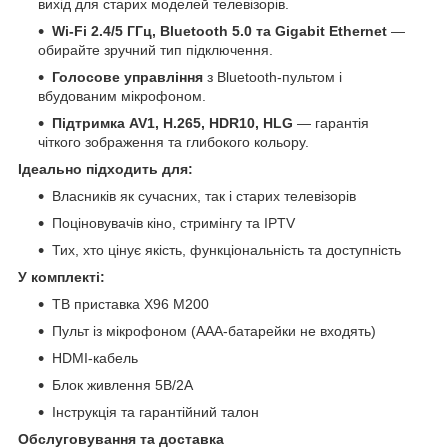
вихід для старих моделей телевізорів.
Wi-Fi 2.4/5 ГГц, Bluetooth 5.0 та Gigabit Ethernet
—
обирайте зручний тип підключення.
Голосове управління
з Bluetooth-пультом і
вбудованим мікрофоном.
Підтримка AV1, H.265, HDR10, HLG
— гарантія
чіткого зображення та глибокого кольору.
Ідеально підходить для:
Власників як сучасних, так і старих телевізорів
Поціновувачів кіно, стримінгу та IPTV
Тих, хто цінує якість, функціональність та доступність
У комплекті:
ТВ приставка X96 M200
Пульт із мікрофоном (AAA-батарейки не входять)
HDMI-кабель
Блок живлення 5В/2А
Інструкція та гарантійний талон
Обслуговування та доставка