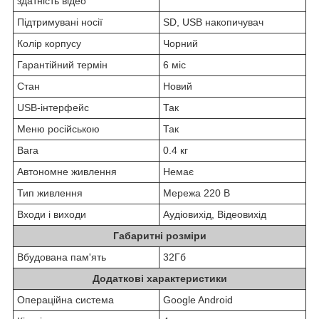
здатність відео
Підтримувані носії
SD, USB накопичувач
Колір корпусу
Чорний
Гарантійний термін
6 міс
Стан
Новий
USB-інтерфейс
Так
Меню російською
Так
Вага
0.4 кг
Автономне живлення
Немає
Тип живлення
Мережа 220 В
Входи і виходи
Аудіовихід, Відеовихід
Габаритні розміри
Вбудована пам'ять
32Гб
Додаткові характеристики
Операційна система
Google Android