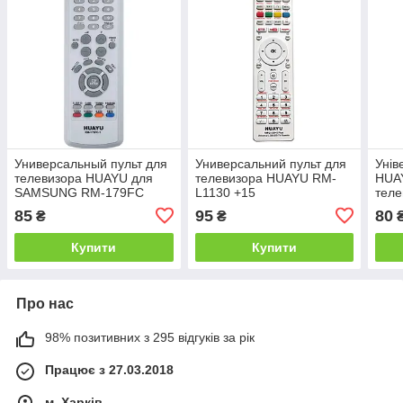
Универсальный пульт для
Универсальний пульт для
Унів
телевизора HUAYU для
телевизора HUAYU RM-
HUA
SAMSUNG RM-179FC
L1130 +15
теле
85
95
80
₴
₴
Купити
Купити
Про нас
98% позитивних з 295 відгуків за рік
Працює з 27.03.2018
м. Харків