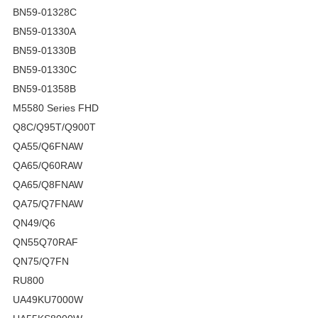
BN59-01328C
BN59-01330A
BN59-01330B
BN59-01330C
BN59-01358B
M5580 Series FHD
Q8C/Q95T/Q900T
QA55/Q6FNAW
QA65/Q60RAW
QA65/Q8FNAW
QA75/Q7FNAW
QN49/Q6
QN55Q70RAF
QN75/Q7FN
RU800
UA49KU7000W