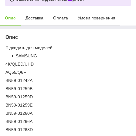
Опис
Доставка
Оплата
Умови повернення
Опис
Підходить для моделей:
SAMSUNG
4K/QLED/UHD
AQ55/Q6F
BN59-01242A
BN59-01259B
BN59-01259D
BN59-01259E
BN59-01260A
BN59-01266A
BN59-01268D