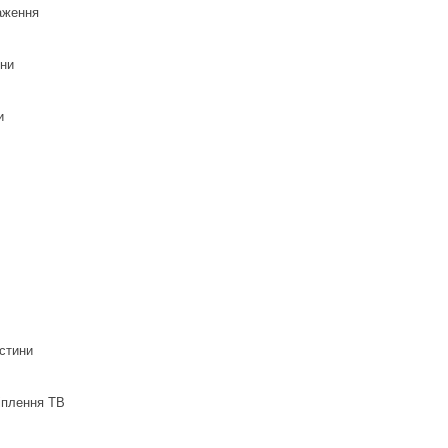
аження
іни
и
астини
іплення ТВ