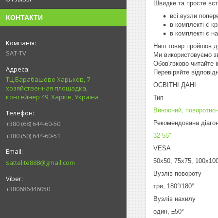
Швидке та просте вст
всі вузли попере
КОНТАКТИ
в комплекті є к
в комплекті є на
Наш товар пройшов до
SAT-TV
Ми використовуємо зв
Обов'язково читайте 
Перевіряйт
ТЦ Барабашово Харьков, 7
ОСВІТНІ ДАНІ
хозяйственная площадка,
контейнер 49, Харків, Україна
Тип
Виносний, поворотно
Рекомендована діаго
+380 (68) 644-60-50
+380 (50) 644-60-51
32-55"
VESA
50х50, 75х75, 100х10
sattelite888@gmail.com
Вузлів повороту
три, 180°/180°
+380686446050
Вузлів нахилу
один, ±50°