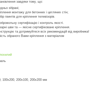
ановлення завдяки тому, що:
дньо зібрані;
ріплення монтажу для бетонних і цегляних стін;
бір гвинтів для кріплення телевізорів.
бровольну сертифікацію і контроль якості.
арні шви та — якісне сертифіковане кріплення.
інструкцію та дотримуйтеся всіх рекомендацій від виробника!
е відповідність обраного Вами кріплен
-похилий
наль
0, 100х200, 200x100, 200x200 мм