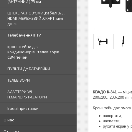
(АНТЕННИЙ ) 75 ом
ШТЕКЕРА ,РОЗ'ЄМИ ,кабелі 3/3,
HDMI ,МЕРЕЖЕВИЙ ,СКАРТ, міні
джек
Телебачення IPTV
кронштейни для
кондиціонерів і телевізорів
СВЧ печей
ПУЛЬТИ ДУ БАТАРЕЙКИ
ТЕЛЕВІЗОРИ
АДАПТЕРИ WI-
КВАДО К-341
— міцне
FI.МАРШРУТИЗАТОРИ
200х100, 200x200 mm і
Кронштейн дає змогу 
Ігрові приставки
повертати;
О нас
нахиляти;
рухати екран у 
Отзывы