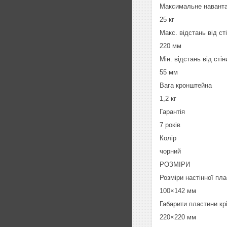
Максимальне навант
25 кг
Макс. відстань від ст
220 мм
Мін. відстань від стін
55 мм
Вага кронштейна
1,2 кг
Гарантія
7 років
Колір
чорний
РОЗМІРИ
Розміри настінної пл
100×142 мм
Габарити пластини кр
220×220 мм