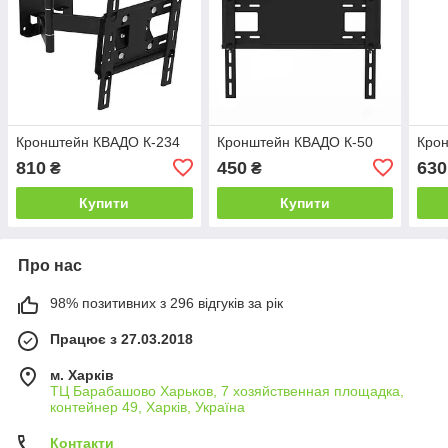
Кронштейн КВАДО К-234
Кронштейн КВАДО К-50
Кро
810
450
630
₴
₴
Купити
Купити
Про нас
98% позитивних з 296 відгуків за рік
Працює з 27.03.2018
м. Харків
ТЦ Барабашово Харьков, 7 хозяйственная площадка,
контейнер 49, Харків, Україна
Контакти