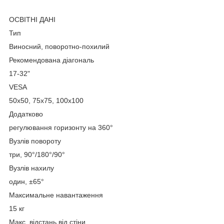
ОСВІТНІ ДАНІ
Тип
Виносний, поворотно-похилий
Рекомендована діагональ
17-32"
VESA
50х50, 75х75, 100х100
Додатково
регулювання горизонту на 360°
Вузлів повороту
три, 90°/180°/90°
Вузлів нахилу
один, ±65°
Максимальне навантаження
15 кг
Макс. відстань від стіни