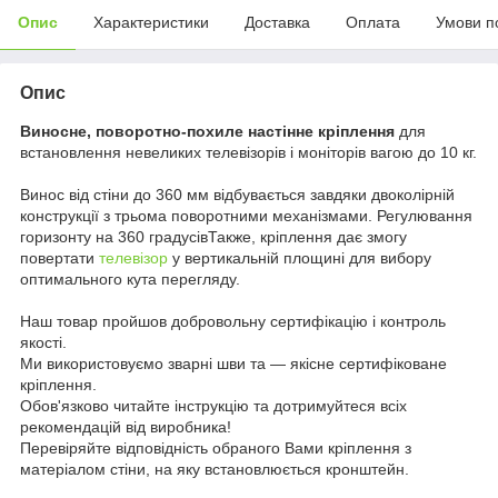
Опис
Характеристики
Доставка
Оплата
Умови п
Опис
Виносне, поворотно-похиле настінне кріплення
для
встановлення невеликих телевізорів і моніторів вагою до 10 кг.
Винос від стіни до 360 мм відбувається завдяки двоколірній
конструкції з трьома поворотними механізмами. Регулювання
горизонту на 360 градусівТакже, кріплення дає змогу
повертати
телевізор
у вертикальній площині для вибору
оптимального кута перегляду.
Наш товар пройшов добровольну сертифікацію і контроль
якості.
Ми використовуємо зварні шви та — якісне сертифіковане
кріплення.
Обов'язково читайте інструкцію та дотримуйтеся всіх
рекомендацій від виробника!
Перевіряйте відповідність обраного Вами кріплення з
матеріалом стіни, на яку встановлюється кронштейн.