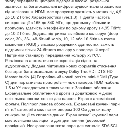
змогу передавати цифрові відеодані високої роздільної
здатності та багатоканальні цифрові аудіосигнали із захистом
від копіювання. HDMI має пропускну здатність у межах від 4,9
до 10,2 Гбіт/с Характеристики (ver.1.3): Піднята частота
синхронізації з 165 до 340 МГц, що дає змогу збільшити
пропускну здатність інтерфейсу по одному дроту з 4,95 Гбіт/с
до 10,2 Гбіт/с. Додана підтримка «глибокого кольору» (deep
color, 30-, 36-, 48-бітний колір, 10, 12 або 16 бітів на кожен
компонент RGB) у високих роздільних здатностях, замість
підтримки тільки 24-бітного кольору у попередній версії.
Підтримка стандарту передавання кольору xvYCC.
Реалізована автоматична синхронізація відео- та
аудіосигналу. Додана підтримка нових форматів стиснення
без втрат багатоканального звуку Dolby TrueHD і DTS-HD
Master Audio. [4] Розроблений новий роз'єм mini-HDMI (Type
C) для портативних пристроїв — як-от камери. HDMI-кабель
1.5 м YY складається з таких частин: Зовнішня оболонка.
Екранувальне обплетення з дротів із додатковою мідною
неізольованою житловою для паяння. Екран з алюмінієвої
фольги. Поліпропіленова оболонка. Екрановані кручені пари
п'ятої категорії з хвилястим опором 100 Ом для сигналу
синхронізації та сигналів даних. Екран кожної крученої пари
має зовнішню ізоляцію та дріт для паяння (дережний
провідник). Неекранована звита пара для сигналів SDA SCL.